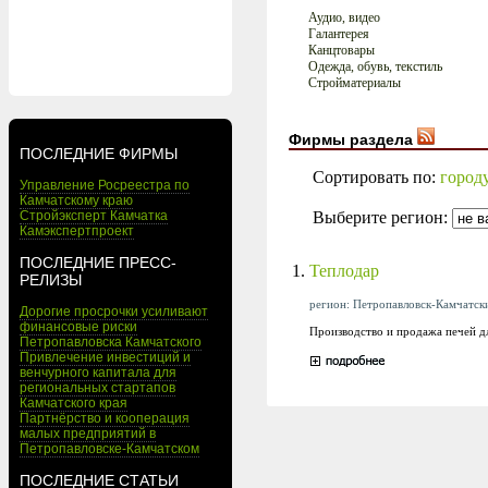
Аудио, видео
Галантерея
Канцтовары
Одежда, обувь, текстиль
Стройматериалы
Фирмы раздела
ПОСЛЕДНИЕ ФИРМЫ
Сортировать по:
город
Управление Росреестра по
Камчатскому краю
Выберите регион:
Стройэксперт Камчатка
Камэкспертпроект
ПОСЛЕДНИЕ ПРЕСС-
1.
Теплодар
РЕЛИЗЫ
регион: Петропавловск-Камчатский
Дорогие просрочки усиливают
финансовые риски
Производство и продажа печей дл
Петропавловска Камчатского
Привлечение инвестиций и
венчурного капитала для
региональных стартапов
Камчатского края
Партнёрство и кооперация
малых предприятий в
Петропавловске-Камчатском
ПОСЛЕДНИЕ СТАТЬИ