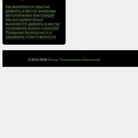
Как выявляются скрытые
дефекты в местах анкеровки
металлических конструкций
Как инструментально
выявляются дефекты в местах
сопряжения колонн и ригелей
Пожарная безопасность и
удержание ответственности
© 2013-
2026
Бизнес Петропавловск-Камчатский