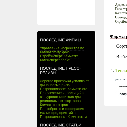
Аудио, 
Галанте
Канцто
Одежда,
Стройм
Фирмы 
ПОСЛЕДНИЕ ФИРМЫ
Сорт
Управление Росреестра по
Камчатскому краю
Выбе
Стройэксперт Камчатка
Камэкспертпроект
ПОСЛЕДНИЕ ПРЕСС-
1.
Тепло
РЕЛИЗЫ
регион: 
Дорогие просрочки усиливают
финансовые риски
Произво
Петропавловска Камчатского
Привлечение инвестиций и
венчурного капитала для
региональных стартапов
Камчатского края
Партнёрство и кооперация
малых предприятий в
Петропавловске-Камчатском
ПОСЛЕДНИЕ СТАТЬИ