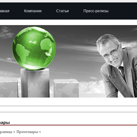
авная
Компании
Статьи
Пресс-релизы
вары
траница
Промтовары