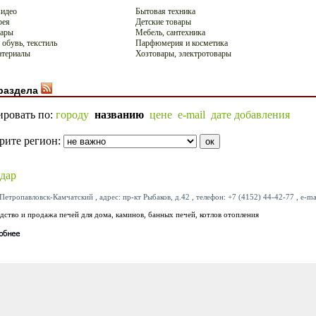
видео
Бытовая техника
рея
Детские товары
вары
Мебель, сантехника
 обувь, текстиль
Парфюмерия и косметика
атериалы
Хозтовары, электротовары
раздела
ировать по:
городу
названию
цене
e-mail
дате добавления
рите регион:
дар
Петропавловск-Камчатский , адрес: пр-кт Рыбаков, д.42 , телефон: +7 (4152) 44-42-77 , e-ma
дство и продажа печей для дома, каминов, банных печей, котлов отопления