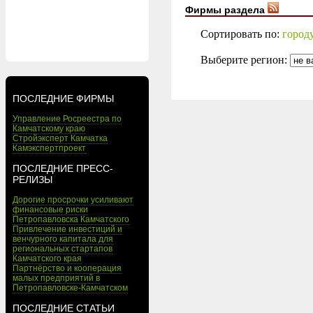
Фирмы раздела
Сортировать по:
город
Выберите регион:
ПОСЛЕДНИЕ ФИРМЫ
Управление Росреестра по
Камчатскому краю
Стройэксперт Камчатка
Камэкспертпроект
ПОСЛЕДНИЕ ПРЕСС-
РЕЛИЗЫ
Дорогие просрочки усиливают
финансовые риски
Петропавловска Камчатского
Привлечение инвестиций и
венчурного капитала для
региональных стартапов
Камчатского края
Партнёрство и кооперация
малых предприятий в
Петропавловске-Камчатском
ПОСЛЕДНИЕ СТАТЬИ