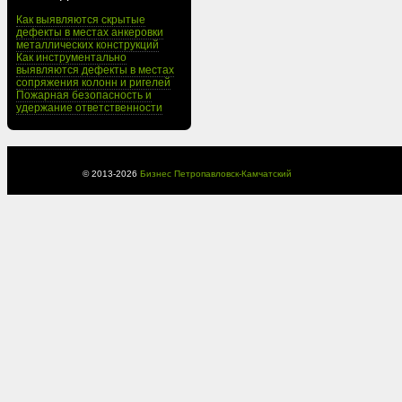
Как выявляются скрытые
дефекты в местах анкеровки
металлических конструкций
Как инструментально
выявляются дефекты в местах
сопряжения колонн и ригелей
Пожарная безопасность и
удержание ответственности
© 2013-
2026
Бизнес Петропавловск-Камчатский