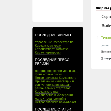
Фирмы 
Сорт
Выбе
ПОСЛЕДНИЕ ФИРМЫ
1.
Тепло
Управление Росреестра по
регион: 
Камчатскому краю
Стройэксперт Камчатка
Произво
Камэкспертпроект
ПОСЛЕДНИЕ ПРЕСС-
РЕЛИЗЫ
Дорогие просрочки усиливают
финансовые риски
Петропавловска Камчатского
Привлечение инвестиций и
венчурного капитала для
региональных стартапов
Камчатского края
Партнёрство и кооперация
малых предприятий в
Петропавловске-Камчатском
ПОСЛЕДНИЕ СТАТЬИ