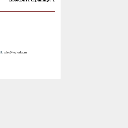
il:
sales@teplodar.ru