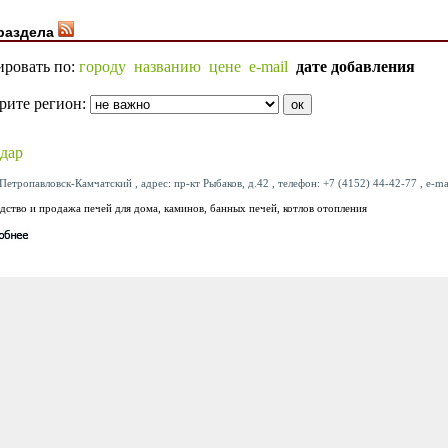
раздела
ировать по:
городу
названию
цене
e-mail
дате добавления
рите регион:
дар
Петропавловск-Камчатский , адрес: пр-кт Рыбаков, д.42 , телефон: +7 (4152) 44-42-77 , e-ma
дство и продажа печей для дома, каминов, банных печей, котлов отопления