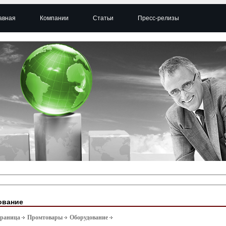
авная
Компании
Статьи
Пресс-релизы
ование
траница
Промтовары
Оборудование