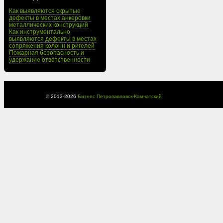
Как выявляются скрытые
дефекты в местах анкеровки
металлических конструкций
Как инструментально
выявляются дефекты в местах
сопряжения колонн и ригелей
Пожарная безопасность и
удержание ответственности
© 2013-
2026
Бизнес Петропавловск-Камчатский