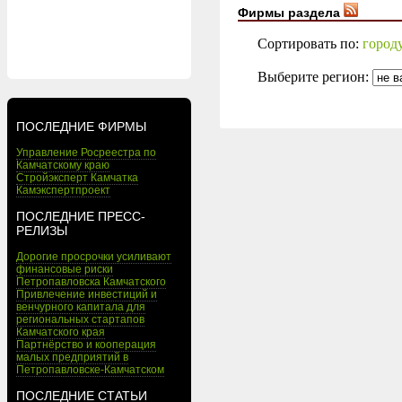
Фирмы раздела
Сортировать по:
город
Выберите регион:
ПОСЛЕДНИЕ ФИРМЫ
Управление Росреестра по
Камчатскому краю
Стройэксперт Камчатка
Камэкспертпроект
ПОСЛЕДНИЕ ПРЕСС-
РЕЛИЗЫ
Дорогие просрочки усиливают
финансовые риски
Петропавловска Камчатского
Привлечение инвестиций и
венчурного капитала для
региональных стартапов
Камчатского края
Партнёрство и кооперация
малых предприятий в
Петропавловске-Камчатском
ПОСЛЕДНИЕ СТАТЬИ