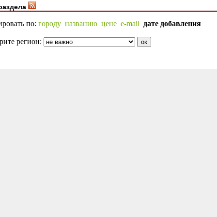
раздела
ировать по:
городу
названию
цене
e-mail
дате добавления
рите регион: