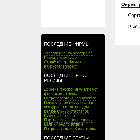
Фирмы 
Сорт
Выбе
ПОСЛЕДНИЕ ФИРМЫ
Управление Росреестра по
Камчатскому краю
Стройэксперт Камчатка
Камэкспертпроект
ПОСЛЕДНИЕ ПРЕСС-
РЕЛИЗЫ
Дорогие просрочки усиливают
финансовые риски
Петропавловска Камчатского
Привлечение инвестиций и
венчурного капитала для
региональных стартапов
Камчатского края
Партнёрство и кооперация
малых предприятий в
Петропавловске-Камчатском
ПОСЛЕДНИЕ СТАТЬИ