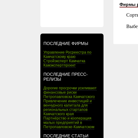
Фирмы 
Сорт
Выбе
ПОСЛЕДНИЕ ФИРМЫ
Управление Росреестра по
Камчатскому краю
Стройэксперт Камчатка
Камэкспертпроект
ПОСЛЕДНИЕ ПРЕСС-
РЕЛИЗЫ
Дорогие просрочки усиливают
финансовые риски
Петропавловска Камчатского
Привлечение инвестиций и
венчурного капитала для
региональных стартапов
Камчатского края
Партнёрство и кооперация
малых предприятий в
Петропавловске-Камчатском
ПОСЛЕДНИЕ СТАТЬИ