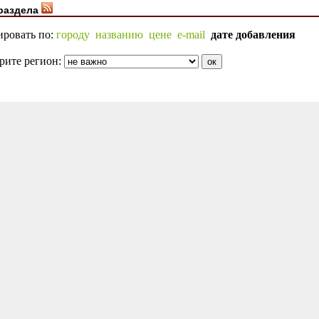
раздела
ировать по:
городу
названию
цене
e-mail
дате добавления
рите регион: