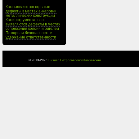
Как выявляются скрытые
дефекты в местах анкеровки
металлических конструкций
Как инструментально
выявляются дефекты в местах
сопряжения колонн и ригелей
Пожарная безопасность и
удержание ответственности
© 2013-
2026
Бизнес Петропавловск-Камчатский