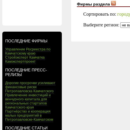
Фирмы раздела
Сортировать по:
город
Выберите регион:
ПОСЛЕДНИЕ ФИРМЫ
Управление Росреестра по
Камчатскому краю
Стройэксперт Камчатка
Камэкспертпроект
ПОСЛЕДНИЕ ПРЕСС-
РЕЛИЗЫ
Дорогие просрочки усиливают
финансовые риски
Петропавловска Камчатского
Привлечение инвестиций и
венчурного капитала для
региональных стартапов
Камчатского края
Партнёрство и кооперация
малых предприятий в
Петропавловске-Камчатском
ПОСЛЕДНИЕ СТАТЬИ